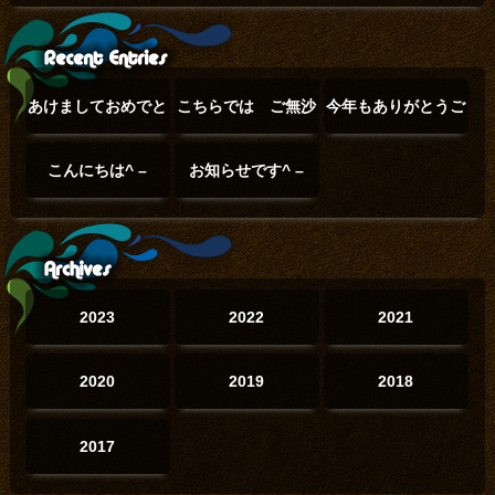
あけましておめでと
こちらでは ご無沙
今年もありがとうご
うございます(°▽°)
汰でした(°▽°)
ざいました(๑˃̵ᴗ˂̵)
こんにちは^ –
お知らせです^ –
(01/01)
(12/23)
(12/31)
^
(06/20)
^
(06/02)
2023
2022
2021
2020
2019
2018
2017