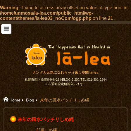
Warning
: Trying to access array offset on value of type bool in
/home/unmosa/la-lea.com/public_html/wp-
content/themes/la-lea03_noCom/ogp.php
on line
21
ナンダカ元気になれちゃう癒し空間 la-lea
札幌市西区発寒6-9-6-28 i-BLDG.2 202 TEL:011-302-2244
※非通知設定解除願います。
Home
Blog
来年の風水バッチリしめ縄
来年の風水バッチリしめ縄
開運しめ縄！