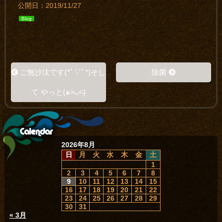
公開日：2019/11/27
Blog
ご無沙汰です(*ﾟ▽ﾟ*)そし
除菌
て やっと(๑˃̵ᴗ˂̵)
2026年8月
日
月
火
水
木
金
土
1
2
3
4
5
6
7
8
9
10
11
12
13
14
15
16
17
18
19
20
21
22
23
24
25
26
27
28
29
30
31
« 3月