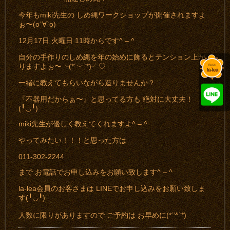
今年もmiki先生の しめ縄ワークショップが開催されますよ
ぉ〜(о´∀`о)
12月17日 火曜日 11時からです^ – ^
自分の手作りのしめ縄を年の始めに飾るとテンション上が
りますよぉ〜╰(*´︶`*)╯♡
一緒に教えてもらいながら造りませんか？
『不器用だからぁ〜』と思ってる方も 絶対に大丈夫！
(╹◡╹)
miki先生が優しく教えてくれますよ^ – ^
やってみたい！！！と思った方は
011-302-2244
まで お電話でお申し込みをお願い致します^ – ^
la-lea会員のお客さまは LINEでお申し込みをお願い致しま
す(╹◡╹)
人数に限りがありますので ご予約は お早めに(*´꒳`*)