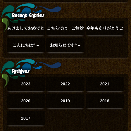
あけましておめでと
こちらでは ご無沙
今年もありがとうご
うございます(°▽°)
汰でした(°▽°)
ざいました(๑˃̵ᴗ˂̵)
こんにちは^ –
お知らせです^ –
(01/01)
(12/23)
(12/31)
^
(06/20)
^
(06/02)
2023
2022
2021
2020
2019
2018
2017