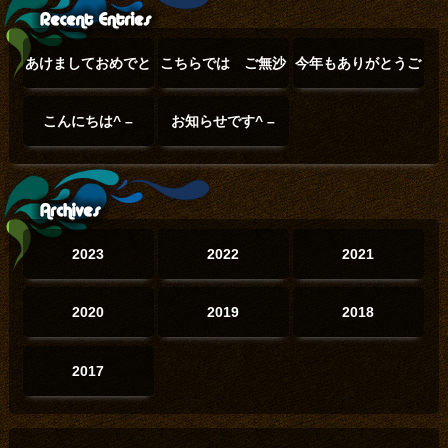
あけましておめでと
こちらでは ご無沙
今年もありがとうご
うございます(°▽°)
汰でした(°▽°)
ざいました(๑˃̵ᴗ˂̵)
こんにちは^ –
お知らせです^ –
(01/01)
(12/23)
(12/31)
^
(06/20)
^
(06/02)
2023
2022
2021
2020
2019
2018
2017