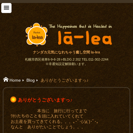
ナンダカ元気になれちゃう癒し空間 la-lea
札幌市西区発寒6-9-6-28 i-BLDG.2 202 TEL:011-302-2244
※非通知設定解除願います。
Home
Blog
ありがとうございますっ♪
ありがとうございますっ♪
本当に 旅行に行ってまで
ﾜﾀｼたちのことを頭に入れていてくれて
お土産を買ってきてくれる。。。｡･ﾟ･(ﾉд`)･ﾟ･｡
なんと ありがたいことでしょう。。。