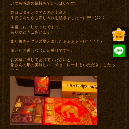
いつも感謝の気持ちでいっぱいです。
昨日はタイとグアムのお土産と
生徒さんからも差し入れを頂きましたっ( ´艸｀)ﾑﾌﾟﾌﾟ
本当においしかったですっ。
ありがとうございます♪
また象さんグッズ増えましたぁぁぁぁ～(@＾＾@)
頂いたお香もｽｺﾞｸいい香りですっ。
お客様に出してあげてくださいと
象さんの形の美味しい～チョコレートもいただきましたっ
(^_^